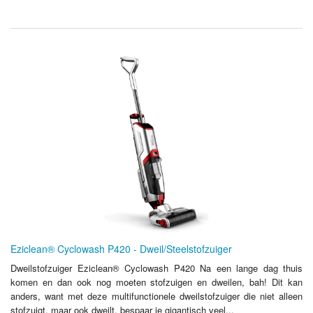
Eziclean® Cyclowash P420 - Dweil/Steelstofzuiger
Dweilstofzuiger Eziclean® Cyclowash P420 Na een lange dag thuis
komen en dan ook nog moeten stofzuigen en dweilen, bah! Dit kan
anders, want met deze multifunctionele dweilstofzuiger die niet alleen
stofzuigt, maar ook dweilt, bespaar je gigantisch veel...