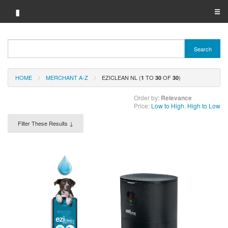
▮
☰
Category A-Z
Search
Brand A-Z
HOME
MERCHANT A-Z
EZICLEAN NL (
TO
OF
)
Merchant A-Z
1
30
30
Order by:
Relevance
Price:
Low to High
,
High to Low
Filter These Results ↓