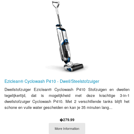
Eziclean® Cyclowash P410 - Dweil/Steelstofzuiger
Dweilstofzuiger Eziclean® Cyclowash P410 Stofzuigen en dweilen
tegelijkertijd, dat is mogelijkheid met deze krachtige 3-in-1
dweilstofzuiger Cyclowash P410. Met 2 verschillende tanks blijft het
schone en vuile water gescheiden en kan je 35 minuten lang...
�279.99
More Information