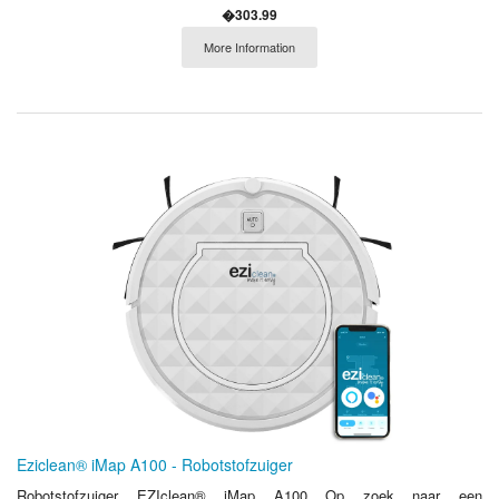
�303.99
More Information
Eziclean® iMap A100 - Robotstofzuiger
Robotstofzuiger EZIclean® iMap A100 Op zoek naar een